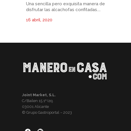
Una sencilla pero exquisita manera de
disfrutar las alcachofas confitadas....
16 abril, 2020
Joint Market, S.L.
C/Bailen 15 1º Izq.
03001 Alicante
© Grupo Gastroportal – 2023