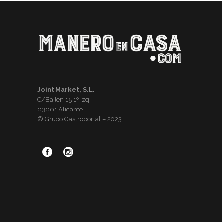
Joint Market, S.L.
C/Bailen 15 1º Izq.
03001 Alicante
© Grupo Gastroportal – 2023